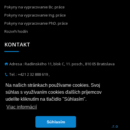
Pokyny na vypracovanie Bc. práce
Pokyny na vypracovanie Ing. práce
Pokyny na vypracovanie PhD. práce
Rozvrh hodín
KONTAKT
Adresa : Radlinského 11, blok C, 11. posch., 810 05 Bratislava
Tel. :
+421 2 32 888 619
,
Fax. : +421 2 32 888 565
Na našich stránkach používame cookies. Svoj
E-mail : martin.orfanus@stuba.sk
súhlas s využívaním cookies ďalších príjemcov
udelíte kliknutím na tlačidlo "Súhlasím".
Viac informácií
Súhlasím
Katedra hydrotechniky © 2026 Realizácia
Fusion IS, s.r.o