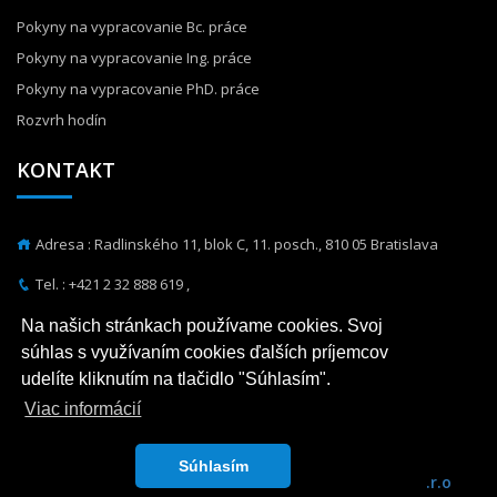
Pokyny na vypracovanie Bc. práce
Pokyny na vypracovanie Ing. práce
Pokyny na vypracovanie PhD. práce
Rozvrh hodín
KONTAKT
Adresa : Radlinského 11, blok C, 11. posch., 810 05 Bratislava
Tel. :
+421 2 32 888 619
,
Fax. : +421 2 32 888 565
Na našich stránkach používame cookies. Svoj
E-mail : martin.orfanus@stuba.sk
súhlas s využívaním cookies ďalších príjemcov
udelíte kliknutím na tlačidlo "Súhlasím".
Viac informácií
Súhlasím
Katedra hydrotechniky © 2026 Realizácia
Fusion IS, s.r.o