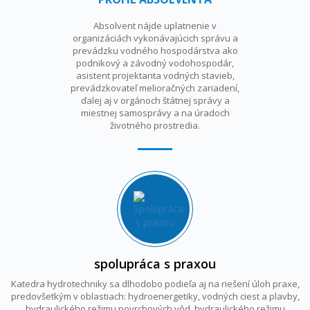
Absolvent nájde uplatnenie v
organizáciách vykonávajúcich správu a
prevádzku vodného hospodárstva ako
podnikový a závodný vodohospodár,
asistent projektanta vodných stavieb,
prevádzkovateľ melioračných zariadení,
ďalej aj v orgánoch štátnej správy a
miestnej samosprávy a na úradoch
životného prostredia.
spolupráca s praxou
Katedra hydrotechniky sa dlhodobo podieľa aj na riešení úloh praxe,
predovšetkým v oblastiach:
hydroenergetiky, vodných ciest a plavby,
hydraulického režimu povrchových vôd, hydraulického režimu